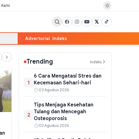
k Kami
More
Advertorial
Indeks
Trending
Indeks
6 Cara Mengatasi Stres dan
1
Kecemasan Sehari-hari
03 Agustus 2026
Tips Menjaga Kesehatan
Tulang dan Mencegah
2
Osteoporosis
PEMERINTAHAN
POLITIK
KPK Temukan Selisih Uang
03 Agustus 2026
Anggota DPR
an
Amplop Raja Juli dari Bupati
Wiyanto Min