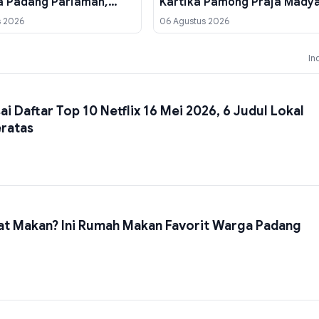
 Padang Pariaman,
Kartika Pamong Praja Mady
rman Pimpin Kwarcab
dari IPDN, Ini Kriterianya
s 2026
06 Agustus 2026
In
ai Daftar Top 10 Netflix 16 Mei 2026, 6 Judul Lokal
eratas
at Makan? Ini Rumah Makan Favorit Warga Padang