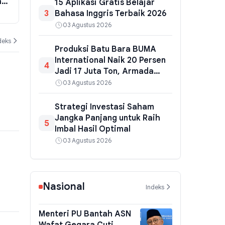
a
Kuansing, Pengembalian Diduga
Bojonegoro 
15 Aplikasi Gratis Belajar
Tak Utuh
Menu Progra
3
Bahasa Inggris Terbaik 2026
06 Agustus 2026
04 Agustus 202
Gratis
03 Agustus 2026
deks
Produksi Batu Bara BUMA
International Naik 20 Persen
4
Jadi 17 Juta Ton, Armada
Tambang Makin Andal
03 Agustus 2026
Strategi Investasi Saham
Jangka Panjang untuk Raih
5
Imbal Hasil Optimal
03 Agustus 2026
Nasional
Indeks
Menteri PU Bantah ASN