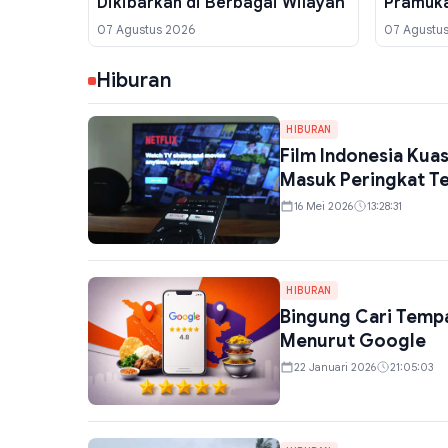
Dikibarkan di Berbagai Wilayah
Pramuka
Dewiwa
07 Agustus 2026
07 Agustu
Hiburan
HIBURAN
Film Indonesia Kuas
Masuk Peringkat T
16 Mei 2026
13:28:31
HIBURAN
Bingung Cari Temp
Menurut Google
22 Januari 2026
21:05:03