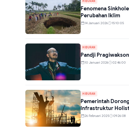
HIBURAN
Fenomena Sinkhole 
Perubahan Iklim
14 Januari 2026
15:10:05
HIBURAN
Pandji Pragiwaksono
10 Januari 2026
02:46:00
HIBURAN
Pemerintah Dorong
Infrastruktur Holis
26 Februari 2025
09:26:08