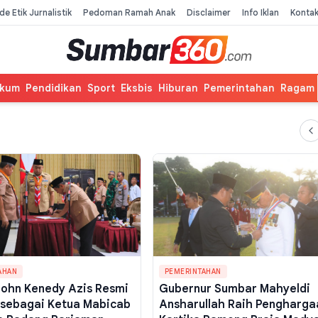
de Etik Jurnalistik
Pedoman Ramah Anak
Disclaimer
Info Iklan
Konta
kum
Pendidikan
Sport
Eksbis
Hiburan
Pemerintahan
Ragam
AHAN
PEMERINTAHAN
John Kenedy Azis Resmi
Gubernur Sumbar Mahyeldi
k sebagai Ketua Mabicab
Ansharullah Raih Pengharga