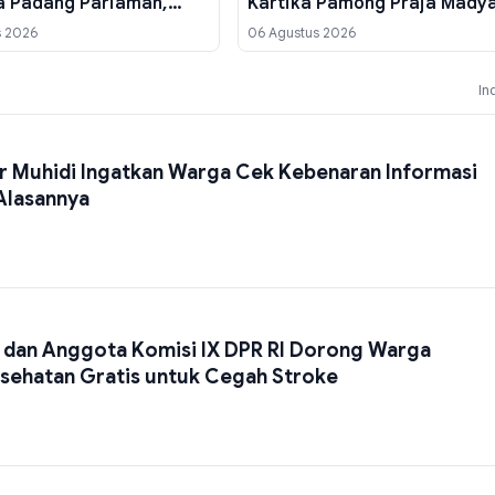
 Padang Pariaman,
Kartika Pamong Praja Mady
rman Pimpin Kwarcab
dari IPDN, Ini Kriterianya
s 2026
06 Agustus 2026
In
 Muhidi Ingatkan Warga Cek Kebenaran Informasi
 Alasannya
 dan Anggota Komisi IX DPR RI Dorong Warga
sehatan Gratis untuk Cegah Stroke