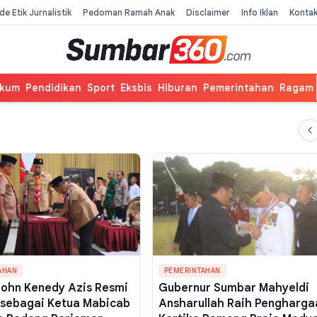
de Etik Jurnalistik
Pedoman Ramah Anak
Disclaimer
Info Iklan
Konta
kum
Pendidikan
Sport
Eksbis
Hiburan
Pemerintahan
Ragam
AHAN
PEMERINTAHAN
John Kenedy Azis Resmi
Gubernur Sumbar Mahyeldi
k sebagai Ketua Mabicab
Ansharullah Raih Pengharga