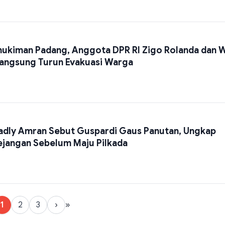
ukiman Padang, Anggota DPR RI Zigo Rolanda dan W
Langsung Turun Evakuasi Warga
Fadly Amran Sebut Guspardi Gaus Panutan, Ungkap
ejangan Sebelum Maju Pilkada
1
2
3
›
»