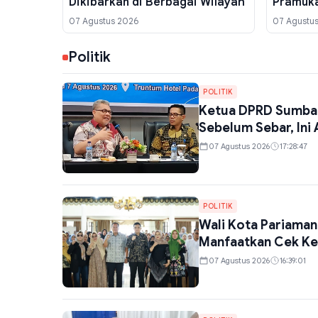
Dikibarkan di Berbagai Wilayah
Pramuka
Dewiwa
07 Agustus 2026
07 Agustu
Politik
POLITIK
Ketua DPRD Sumbar
Sebelum Sebar, Ini
07 Agustus 2026
17:28:47
POLITIK
Wali Kota Pariaman
Manfaatkan Cek Ke
07 Agustus 2026
16:39:01