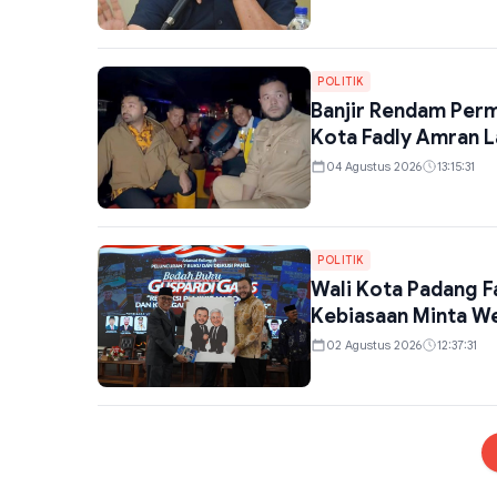
POLITIK
Banjir Rendam Perm
Kota Fadly Amran 
04 Agustus 2026
13:15:31
POLITIK
Wali Kota Padang 
Kebiasaan Minta W
02 Agustus 2026
12:37:31