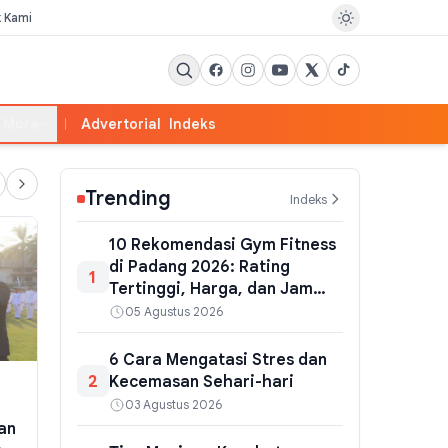
k Kami
More
Advertorial
Indeks
Trending
Indeks
10 Rekomendasi Gym Fitness
di Padang 2026: Rating
1
Tertinggi, Harga, dan Jam
Buka Terlengkap
05 Agustus 2026
6 Cara Mengatasi Stres dan
2
Kecemasan Sehari-hari
PEMERINTAHAN
POLITIK
KPK Temukan Selisih Uang
03 Agustus 2026
Anggota DPR
an
Amplop Raja Juli dari Bupati
Wiyanto Min