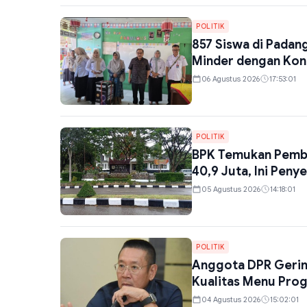
POLITIK
857 Siswa di Padan
Minder dengan Kon
06 Agustus 2026
17:53:01
POLITIK
BPK Temukan Pembel
40,9 Juta, Ini Pen
05 Agustus 2026
14:18:01
POLITIK
Anggota DPR Gerin
Kualitas Menu Prog
04 Agustus 2026
15:02:01