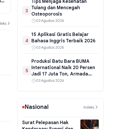
a
Kuansing, Pengembalian Diduga
Bojonegoro 
Tips Menjaga Kesehatan
Tak Utuh
Menu Progra
Tulang dan Mencegah
06 Agustus 2026
04 Agustus 202
3
Gratis
Osteoporosis
03 Agustus 2026
deks
15 Aplikasi Gratis Belajar
4
Bahasa Inggris Terbaik 2026
03 Agustus 2026
Produksi Batu Bara BUMA
International Naik 20 Persen
5
Jadi 17 Juta Ton, Armada
Tambang Makin Andal
03 Agustus 2026
Nasional
Indeks
Surat Pelepasan Hak