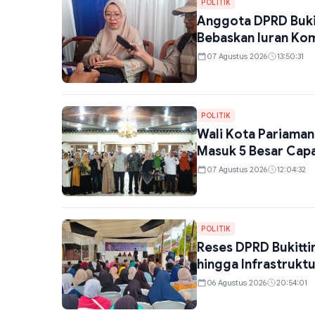
POLITIK
Anggota DPRD Bukitt
Bebaskan Iuran Ko
07 Agustus 2026
13:50:31
POLITIK
Wali Kota Pariaman
Masuk 5 Besar Cap
07 Agustus 2026
12:04:32
POLITIK
Reses DPRD Bukitti
hingga Infrastruktu
06 Agustus 2026
20:54:01