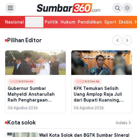
Nasional
Daerah
Politik
Hukum
Pendidikan
Sport
Eksbis
Pilihan Editor
PEMERINTAHAN
PEMERINTAHAN
Gubernur Sumbar
KPK Temukan Selisih
Mahyeldi Ansharullah
Uang Amplop Raja Juli
Raih Penghargaan
dari Bupati Kuansing,
Kartika Pamong Praja
Pengembalian Diduga
06 Agustus 2026
06 Agustus 2026
Madya dari IPDN, Ini
Tak Utuh
Kriterianya
Kota solok
Indeks
Wali Kota Solok dan BGTK Sumbar Sinergi