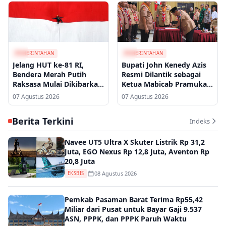
PEMERINTAHAN
PEMERINTAHAN
Jelang HUT ke-81 RI,
Bupati John Kenedy Azis
Bendera Merah Putih
Resmi Dilantik sebagai
Raksasa Mulai Dikibarkan
Ketua Mabicab Pramuka
di Berbagai Wilayah
Padang Pariaman,
07 Agustus 2026
07 Agustus 2026
Dewiwarman Pimpin
Kwarcab
Berita Terkini
Indeks
Navee UT5 Ultra X Skuter Listrik Rp 31,2
Juta, EGO Nexus Rp 12,8 Juta, Aventon Rp
20,8 Juta
08 Agustus 2026
EKSBIS
Pemkab Pasaman Barat Terima Rp55,42
Miliar dari Pusat untuk Bayar Gaji 9.537
ASN, PPPK, dan PPPK Paruh Waktu