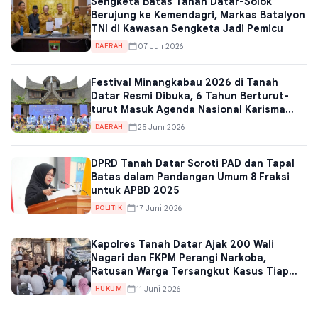
Sengketa Batas Tanah Datar-Solok
Berujung ke Kemendagri, Markas Batalyon
TNI di Kawasan Sengketa Jadi Pemicu
07 Juli 2026
DAERAH
Festival Minangkabau 2026 di Tanah
Datar Resmi Dibuka, 6 Tahun Berturut-
turut Masuk Agenda Nasional Karisma
Event Nusantara
25 Juni 2026
DAERAH
DPRD Tanah Datar Soroti PAD dan Tapal
Batas dalam Pandangan Umum 8 Fraksi
untuk APBD 2025
17 Juni 2026
POLITIK
Kapolres Tanah Datar Ajak 200 Wali
Nagari dan FKPM Perangi Narkoba,
Ratusan Warga Tersangkut Kasus Tiap
Tahun
11 Juni 2026
HUKUM