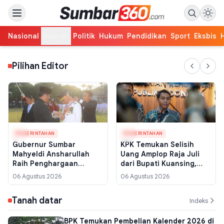
Nasional
Daerah
Politik
Hukum
Pendidikan
Sport
Eksbis
Pilihan Editor
PEMERINTAHAN
PEMERINTAHAN
Gubernur Sumbar
KPK Temukan Selisih
Mahyeldi Ansharullah
Uang Amplop Raja Juli
Raih Penghargaan
dari Bupati Kuansing,
Kartika Pamong Praja
Pengembalian Diduga
06 Agustus 2026
06 Agustus 2026
Madya dari IPDN, Ini
Tak Utuh
Kriterianya
Tanah datar
Indeks
BPK Temukan Pembelian Kalender 2026 di