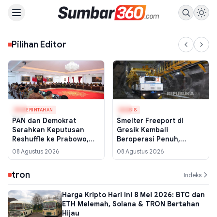
Pilihan Editor
PEMERINTAHAN
EKSBIS
PAN dan Demokrat
Smelter Freeport di
Serahkan Keputusan
Gresik Kembali
Reshuffle ke Prabowo,
Beroperasi Penuh,
PDIP Minta Konfirmasi ke
Pasokan Konsentrat dari
08 Agustus 2026
08 Agustus 2026
Istana
Papua Mengalir Lagi
tron
Indeks
Harga Kripto Hari Ini 8 Mei 2026: BTC dan
ETH Melemah, Solana & TRON Bertahan
Hijau