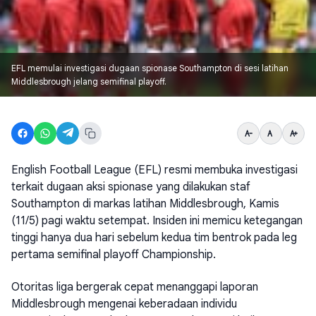
EFL memulai investigasi dugaan spionase Southampton di sesi latihan
Middlesbrough jelang semifinal playoff.
English Football League (EFL) resmi membuka investigasi
terkait dugaan aksi spionase yang dilakukan staf
Southampton di markas latihan Middlesbrough, Kamis
(11/5) pagi waktu setempat. Insiden ini memicu ketegangan
tinggi hanya dua hari sebelum kedua tim bentrok pada leg
pertama semifinal playoff Championship.
Otoritas liga bergerak cepat menanggapi laporan
Middlesbrough mengenai keberadaan individu