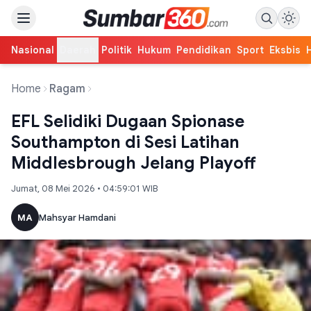
Nasional
Daerah
Politik
Hukum
Pendidikan
Sport
Eksbis
Home
Ragam
EFL Selidiki Dugaan Spionase
Southampton di Sesi Latihan
Middlesbrough Jelang Playoff
Jumat, 08 Mei 2026 • 04:59:01 WIB
MA
Mahsyar Hamdani