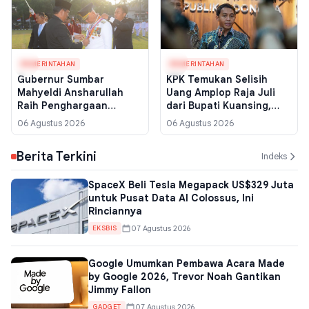
PEMERINTAHAN
PEMERINTAHAN
Gubernur Sumbar
KPK Temukan Selisih
Mahyeldi Ansharullah
Uang Amplop Raja Juli
Raih Penghargaan
dari Bupati Kuansing,
Kartika Pamong Praja
Pengembalian Diduga
06 Agustus 2026
06 Agustus 2026
Madya dari IPDN, Ini
Tak Utuh
Kriterianya
Berita Terkini
Indeks
SpaceX Beli Tesla Megapack US$329 Juta
untuk Pusat Data AI Colossus, Ini
Rinciannya
07 Agustus 2026
EKSBIS
Google Umumkan Pembawa Acara Made
by Google 2026, Trevor Noah Gantikan
Jimmy Fallon
07 Agustus 2026
GADGET