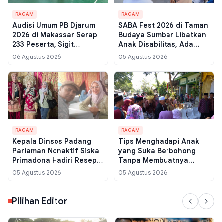
RAGAM
RAGAM
Audisi Umum PB Djarum
SABA Fest 2026 di Taman
2026 di Makassar Serap
Budaya Sumbar Libatkan
233 Peserta, Sigit
Anak Disabilitas, Ada
Budiarto Incar Potensi
Pameran Karya hingga
06 Agustus 2026
05 Agustus 2026
dari Indonesia Timur
Workshop Batik
RAGAM
RAGAM
Kepala Dinsos Padang
Tips Menghadapi Anak
Pariaman Nonaktif Siska
yang Suka Berbohong
Primadona Hadiri Resepsi
Tanpa Membuatnya
Pernikahan di Pariaman,
Takut
05 Agustus 2026
05 Agustus 2026
Tegaskan Tetap
Mengabdi ke Masyarakat
Pilihan Editor