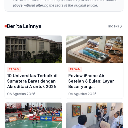
above without altering the facts of the original article.
Berita Lainnya
Indeks
RAGAM
RAGAM
10 Universitas Terbaik di
Review iPhone Air
Sumatera Barat dengan
Setelah 6 Bulan: Layar
Akreditasi A untuk 2026
Besar yang
Menyenangkan, Tapi
06 Agustus 2026
06 Agustus 2026
Kamera Bikin Kreator
Konten Gigit Jari