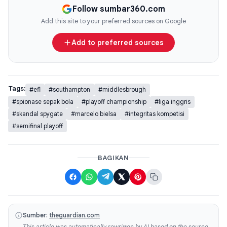
Follow sumbar360.com
Add this site to your preferred sources on Google
Add to preferred sources
Tags:
#efl
#southampton
#middlesbrough
#spionase sepak bola
#playoff championship
#liga inggris
#skandal spygate
#marcelo bielsa
#integritas kompetisi
#semifinal playoff
BAGIKAN
Sumber:
theguardian.com
This article was automatically rewritten by AI based on the source